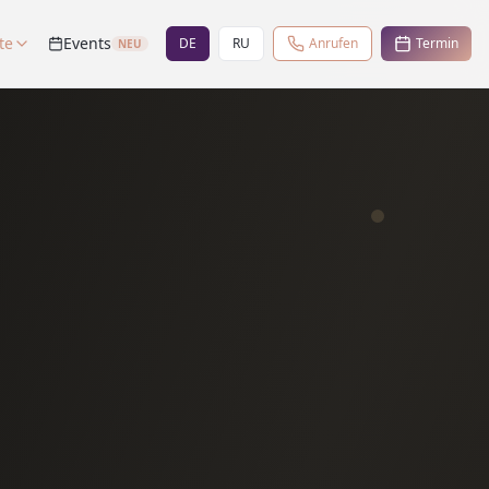
te
Events
DE
RU
Anrufen
Termin
NEU