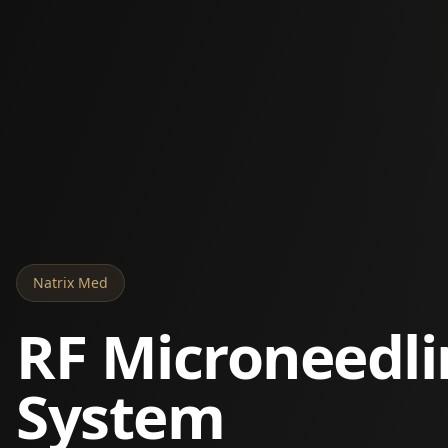
Natrix Med
RF Microneedl
System