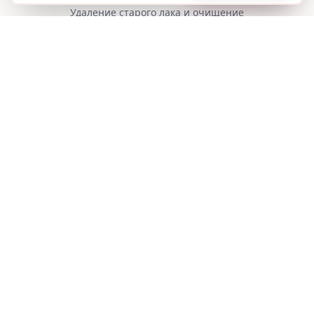
Удаление старого лака и очищение
3
Уход
Уход за кутикулой, формирование и обработка
4
Финиш
Покрытие лаком, дизайн и финальный уход