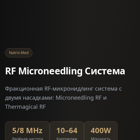
Natrix Med
RF Microneedling Система
Фракционная RF-микронидлинг система с
двумя насадками: Microneedling RF и
Thermagical RF
5/8 MHz
10–64
400W
Двойная частота
Картриджи
Мощность