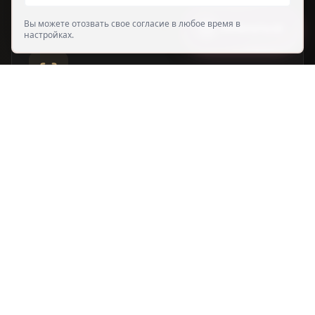
Вы можете отозвать свое согласие в любое время в
Записаться
настройках.
Распознавание ID-чипа
Автоматическое распознавание типа игл по ID-
чипу – предотвращает ошибки и повышает
безопасность
Нанофильтр-система