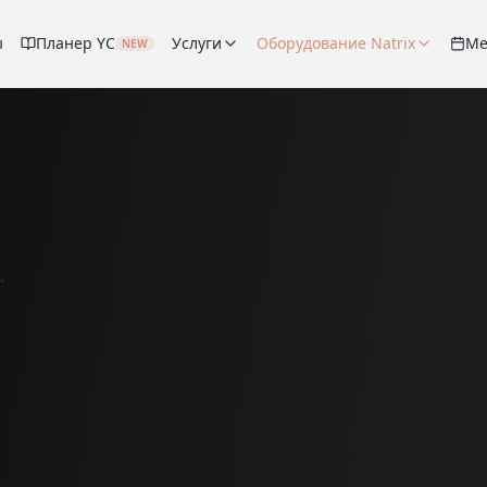
ы
Планер YC
Услуги
Оборудование Natrix
Ме
NEW