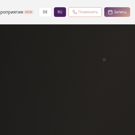
роприятия
DE
RU
Позвонить
Запись
NEW