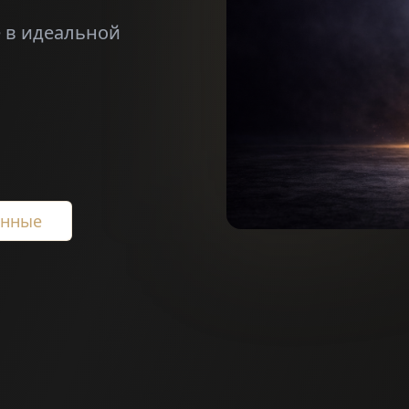
е в идеальной
анные